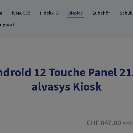
m
iSMA GC5
Fidelix IO
Display
Zubehör
Schul
upport
droid 12 Touche Panel 21
alvasys Kiosk
CHF 847.00
exkl