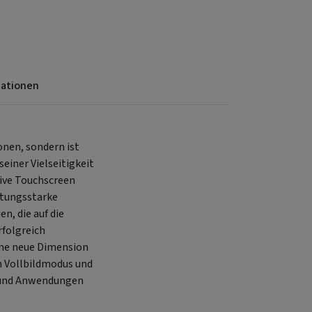
mationen
onen, sondern ist
einer Vielseitigkeit
tive Touchscreen
stungsstarke
n, die auf die
folgreich
ine neue Dimension
n Vollbildmodus und
e und Anwendungen