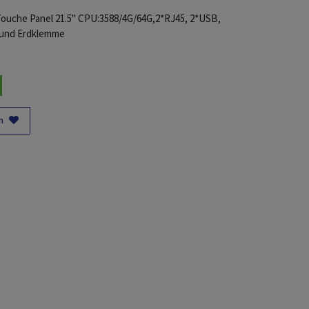
ouche Panel 21.5" CPU:3588/4G/64G,2*RJ45, 2*USB,
l und Erdklemme
n