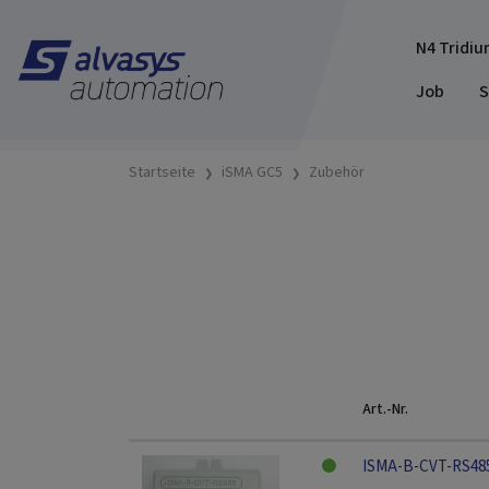
N4 Tridiu
Job
S
Startseite
iSMA GC5
Zubehör
Art.-Nr.
ISMA-B-CVT-RS48