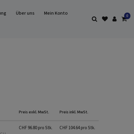
ung
Über uns
Mein Konto
Preis exkl. MwSt.
Preis inkl. MwSt.
CHF
96.80
pro Stk.
CHF
104.64
pro Stk.