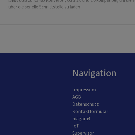
iSMA USB zu RS485 Konverter, USB 1.0 und 2.0 kompatibel, um die 
über die serielle Schnittstelle zu laden
Navigation
Impressum
AGB
Datenschutz
Kontaktformular
niagara4
IoT
Supervisor