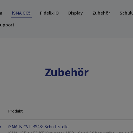
m
iSMA GC5
Fidelix IO
Display
Zubehör
Schul
upport
Zubehör
Produkt
5
iSMA-B-CVT-RS485 Schnittstelle