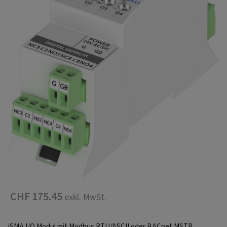
CHF 175.45
exkl. MwSt.
iSMA I/O Modul mit Modbus RTU/ASCII oder BACnet MSTP