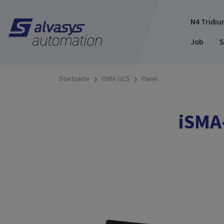
N4 Tridiu
Job
S
Startseite
iSMA GC5
Panel
iSMA