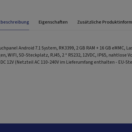
tbeschreibung
Eigenschaften
Zusätzliche Produktinfor
ouchpanel Android 7.1 System, RK3399, 2 GB RAM + 16 GB eMMC, Las
n, WIFI, SD-Steckplatz, RJ45, 2 * RS232, 12VDC, IP65, nahtlose V
l DC 12V (Netzteil AC 110-240V im Lieferumfang enthalten - EU-St