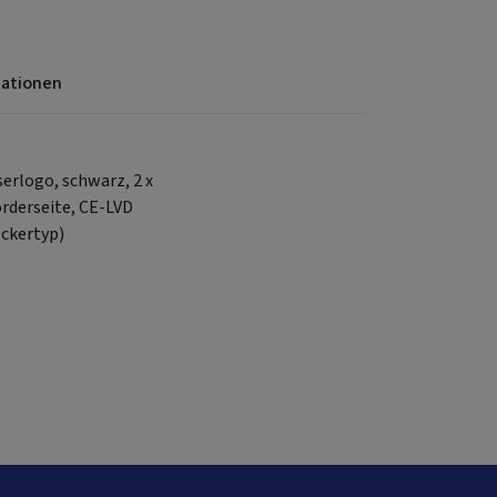
mationen
erlogo, schwarz, 2 x
orderseite, CE-LVD
eckertyp)