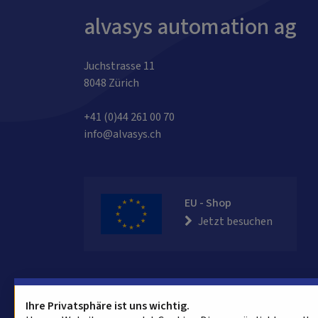
alvasys automation ag
Juchstrasse 11
8048 Zürich
+41 (0)44 261 00 70
info@alvasys.ch
EU - Shop
Jetzt besuchen
Ihre Privatsphäre ist uns wichtig.