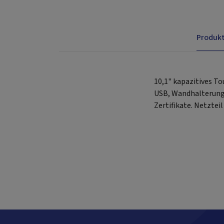
Produk
10,1" kapazitives T
USB, Wandhalterunge
Zertifikate. Netztei