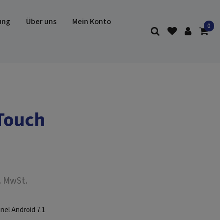
ung
Über uns
Mein Konto
Touch
. MwSt.
nel Android 7.1