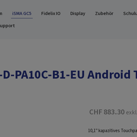
m
iSMA GC5
Fidelix IO
Display
Zubehör
Schul
upport
-D-PA10C-B1-EU Android 
CHF 883.30
exkl
10,1" kapazitives Touchpa