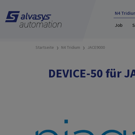
N4 Tridiu
Job
S
Startseite
N4 Tridium
JACE9000
DEVICE-50 für J