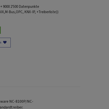
 + 9000 2'500 Datenpunkte
,M-Bus,OPC, KNX-IP, +Treiberliste))
n
oftware NC-8100P/NC-
ndardtreiber.