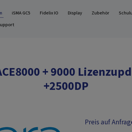
m
iSMA GC5
Fidelix IO
Display
Zubehör
Schul
upport
ACE8000 + 9000 Lizenzupd
+2500DP
Preis auf Anfrag