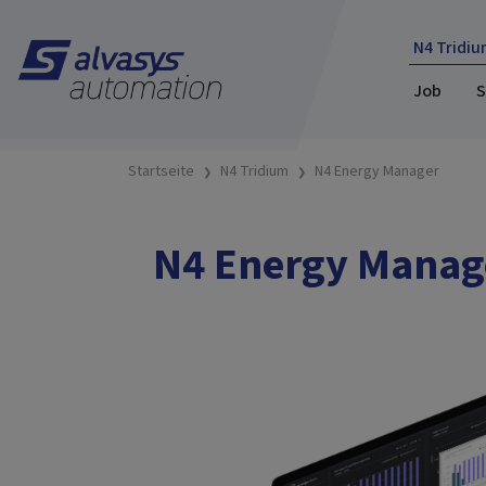
N4 Tridiu
Job
S
Startseite
N4 Tridium
N4 Energy Manager
N4 Energy Manage