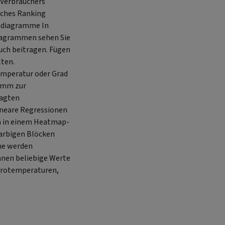
 Verbrauchers
sches Ranking
endiagramme In
diagrammen sehen Sie
uch beitragen. Fügen
lten.
emperatur oder Grad
ramm zur
sagten
ineare Regressionen
en in einem Heatmap-
farbigen Blöcken
che werden
nen beliebige Werte
Bürotemperaturen,