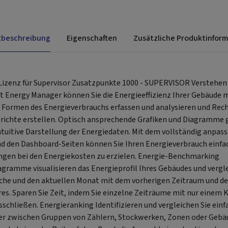
tbeschreibung
Eigenschaften
Zusätzliche Produktinfor
izenz für Supervisor Zusatzpunkte 1000 - SUPERVISOR Verstehen 
t Energy Manager können Sie die Energieeffizienz Ihrer Gebäude
e Formen des Energieverbrauchs erfassen und analysieren und Re
ichte erstellen. Optisch ansprechende Grafiken und Diagramme 
ntuitive Darstellung der Energiedaten. Mit dem vollständig anpas
 den Dashboard-Seiten können Sie Ihren Energieverbrauch einf
ngen bei den Energiekosten zu erzielen. Energie-Benchmarking
gramme visualisieren das Energieprofil Ihres Gebäudes und vergl
oche und den aktuellen Monat mit dem vorherigen Zeitraum und d
es. Sparen Sie Zeit, indem Sie einzelne Zeiträume mit nur einem K
chließen. Energieranking Identifizieren und vergleichen Sie einf
er zwischen Gruppen von Zählern, Stockwerken, Zonen oder Gebäu