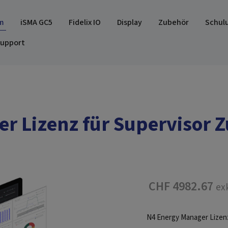
m
iSMA GC5
Fidelix IO
Display
Zubehör
Schul
upport
r Lizenz für Supervisor 
CHF 4982.67
ex
N4 Energy Manager Lizenz