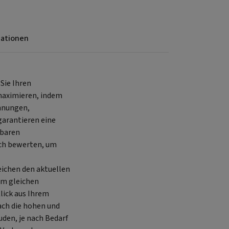
mationen
Sie Ihren
 maximieren, indem
chnungen,
garantieren eine
sbaren
ach bewerten, um
eichen den aktuellen
em gleichen
lick aus Ihrem
ach die hohen und
den, je nach Bedarf