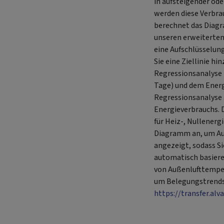
in aufsteigender od
werden diese Verbr
berechnet das Diag
unseren erweiterten
eine Aufschlüsselun
Sie eine Ziellinie h
Regressionsanalyse 
Tage) und dem Energ
Regressionsanalyse 
Energieverbrauchs. 
für Heiz-, Nullener
Diagramm an, um Ausr
angezeigt, sodass S
automatisch basier
von Außenlufttemper
um Belegungstrends 
https://transfer.al