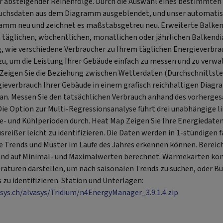
er absteigender Reihenfolge. Durch die Auswahl eines bestimmten
auchsdaten aus dem Diagramm ausgeblendet, und unser automati
ramm neu und zeichnet es maßstabsgetreu neu. Erweiterte Balk
 täglichen, wöchentlichen, monatlichen oder jährlichen Balken
g, wie verschiedene Verbraucher zu Ihrem täglichen Energieverbra
inzu, um die Leistung Ihrer Gebäude einfach zu messen und zu verwa
Zeigen Sie die Beziehung zwischen Wetterdaten (Durchschnittst
ieverbrauch Ihrer Gebäude in einem grafisch reichhaltigen Diag
an. Messen Sie den tatsächlichen Verbrauch anhand des vorherge
Die Option zur Multi-Regressionsanalyse führt drei unabhängige l
gie- und Kühlperioden durch. Heat Map Zeigen Sie Ihre Energiedat
eißer leicht zu identifizieren. Die Daten werden in 1-stündigen 
ie Trends und Muster im Laufe des Jahres erkennen können. Berei
end auf Minimal- und Maximalwerten berechnet. Wärmekarten kön
aturen darstellen, um nach saisonalen Trends zu suchen, oder 
zu identifizieren. Station und Unterlagen:
vasys.ch/alvasys/Tridium/n4EnergyManager_3.9.1.4.zip