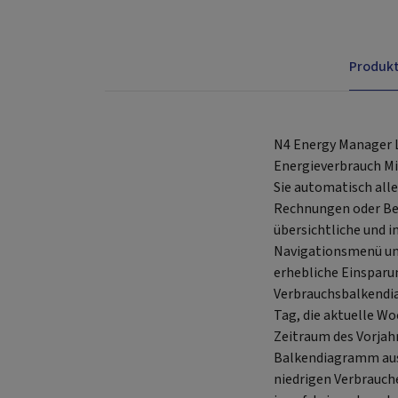
Produk
N4 Energy Manager L
Energieverbrauch Mi
Sie automatisch all
Rechnungen oder Ber
übersichtliche und i
Navigationsmenü und
erhebliche Einsparu
Verbrauchsbalkendia
Tag, die aktuelle W
Zeitraum des Vorjahr
Balkendiagramm auss
niedrigen Verbrauch