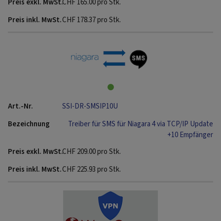
CHF
165.00
pro Stk.
CHF
178.37
pro Stk.
SSI-DR-SMSIP10U
Treiber für SMS für Niagara 4 via TCP/IP Update
+10 Empfänger
CHF
209.00
pro Stk.
CHF
225.93
pro Stk.