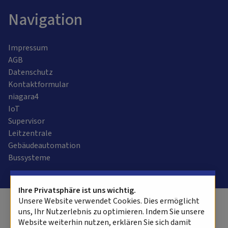
Navigation
Impressum
AGB
Datenschutz
Kontaktformular
niagara4
IoT
Supervisor
Leitzentrale
Gebäudeautomation
Bussysteme
Ihre Privatsphäre ist uns wichtig.
Unsere Website verwendet Cookies. Dies ermöglicht
Software:
Rent-a-Shop.ch
uns, Ihr Nutzerlebnis zu optimieren. Indem Sie unsere
Website weiterhin nutzen, erklären Sie sich damit