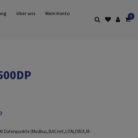
ung
Über uns
Mein Konto
+500DP
e
 500 Datenpunkte (Modbus,BACnet,LON,OBIX,M-