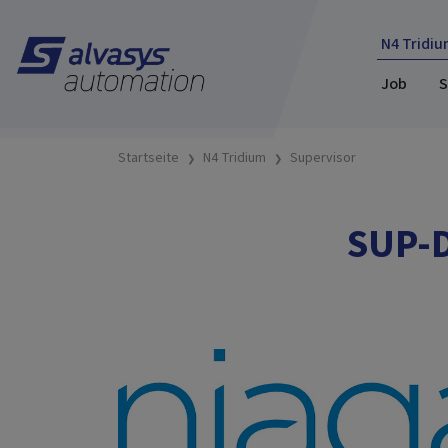
N4 Tridiu
Job
S
Startseite
N4 Tridium
Supervisor
SUP-D