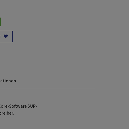
n
mationen
 Core-Software SUP-
reiber.