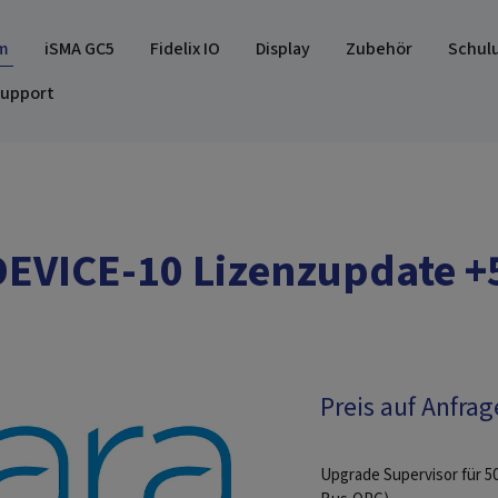
m
iSMA GC5
Fidelix IO
Display
Zubehör
Schul
upport
EVICE-10 Lizenzupdate 
Preis auf Anfrag
Upgrade Supervisor für