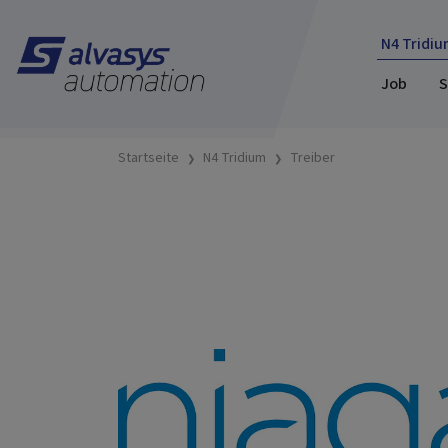
N4 Tridiu
Job
S
Startseite
N4 Tridium
Treiber