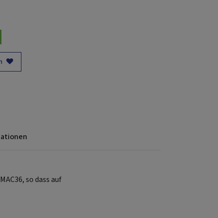
n
mationen
AC36, so dass auf