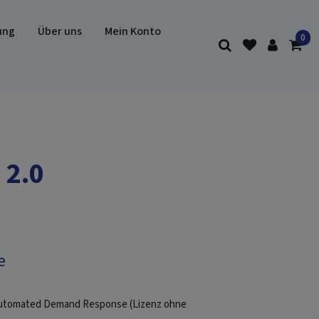
ung
Über uns
Mein Konto
 2.0
e
Automated Demand Response (Lizenz ohne