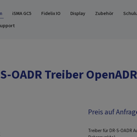
m
iSMA GC5
Fidelix IO
Display
Zubehör
Schul
upport
S-OADR Treiber OpenADR
Preis auf Anfrag
Treiber für DR-S-OADR 