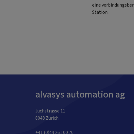
eine verbindungsber
Station.
alvasys automation ag
Juchstrasse 11
8048 Zürich
+41 (0)44 261 00 70