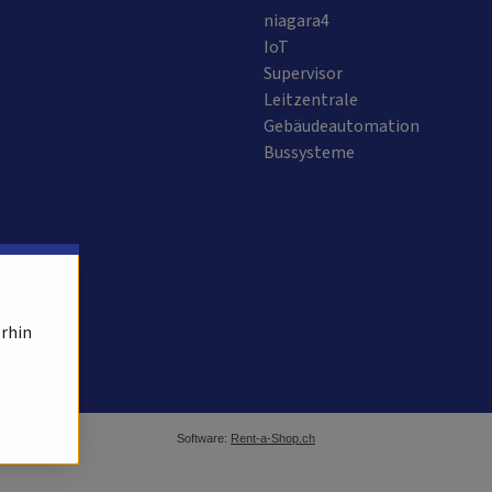
niagara4
IoT
Supervisor
Leitzentrale
Gebäudeautomation
Bussysteme
erhin
Software:
Rent-a-Shop.ch