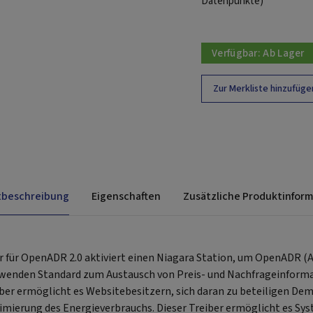
Datenpunkte)
Verfügbar:
Ab Lager
Zur Merkliste hinzufüge
tbeschreibung
Eigenschaften
Zusätzliche Produktinfor
er für OpenADR 2.0 aktiviert einen Niagara Station, um OpenADR
rwenden Standard zum Austausch von Preis- und Nachfrageinform
eiber ermöglicht es Websitebesitzern, sich daran zu beteiligen D
ierung des Energieverbrauchs. Dieser Treiber ermöglicht es Sy