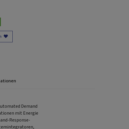
n
mationen
 (Automated Demand
ationen mit Energie
emand-Response-
stemintegratoren,