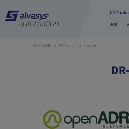
N4 Tridiu
Job
S
Startseite
N4 Tridium
Treiber
DR-