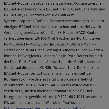
BACnet-Router bietet ein eigenständiges Routing zwischen
BACnet-Netzwerken wie BACnet / IP-, BACnet Ethernet- und
BACnet MS/TP-Netzwerken. Dies hilft dem
Systemintegrator, BACnet-Netzwerktechnologien in einem
einzigen BACnet-Netzwerk zu mischen und eine Netzwerk-
Verbindung bereitzustellen. Der FS-Router-BAC2-Router
verfügt über einen 10/100-Mbit/s-Ethernet-Port und zwei
RS-485-MS/TP-Ports, über die bis zu 64 BACnet-MS/TP-
Geräte ohne zusätzliche Leitungstreiber verbunden werden
können. Im Vergleich zu einem Single-Port-Router halbiert
der Dual-Port-Router die Antwortzeit des Geräts, indem er
Geräte auf die beiden RS-485-Ports verteilt. Der FieldServer
BACnet-Router verfügt über eine einfache einseitige
Konfiguration, die den Installationsprozess erheblich
vereinfacht. Der FS-Router-BAC2-Router wurde von BTL
zertifiziert, um den höchsten Standard für die BACnet-
Integration zu gewährleisten. (IP:192.168.2.101 User:admin
PW:admin bitte danach PW ändern) YouToube:
https://www.youtube.com/watch?v=C8kfIqlUSn4