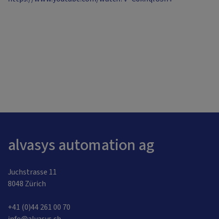
alvasys automation ag
Juchstrasse 11
8048 Zürich
+41 (0)44 261 00 70