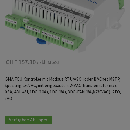
CHF 157.30
exkl. MwSt.
iSMA FCU Kontroller mit Modbus RTU/ASCII oder BACnet MSTP,
Speisung 230VAC, mit eingebautem 24VAC Transformator max.
0.3A, 4DI, 4SI, 1DO (10A), 1DO (6A), 3DO-FAN (6A@230VAC), 2TO,
3AO
Verfügbar:
Ab Lager