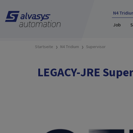
N4 Tridiu
Job
S
Startseite
N4 Tridium
Supervisor
LEGACY-JRE Superv