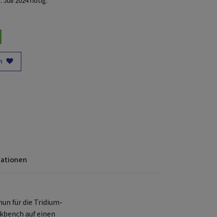
Juli 2024 nötig.
n
mationen
un für die Tridium-
kbench auf einen