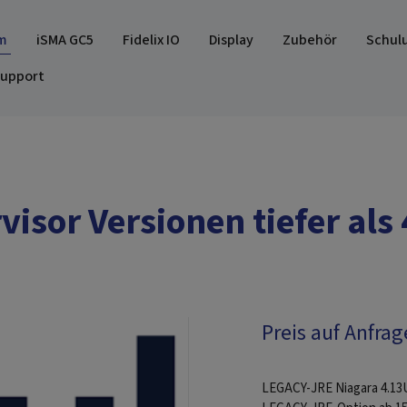
m
iSMA GC5
Fidelix IO
Display
Zubehör
Schul
upport
isor Versionen tiefer als
Preis auf Anfrag
LEGACY-JRE Niagara 4.13U