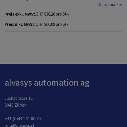
Datenpunkte
CHF
838.20
pro Stk.
CHF
906.09
pro Stk.
alvasys automation ag
Juchstrasse 11
8048 Zürich
+41 (0)44 261 00 70
info@alvasys.ch